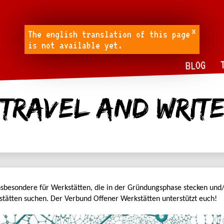
x
The english translation of this page
is not available yet.
BLOG
travel and writ
Insbesondere für Werkstätten, die in der Gründungsphase stecken un
ätten suchen. Der Verbund Offener Werkstätten unterstützt euch!