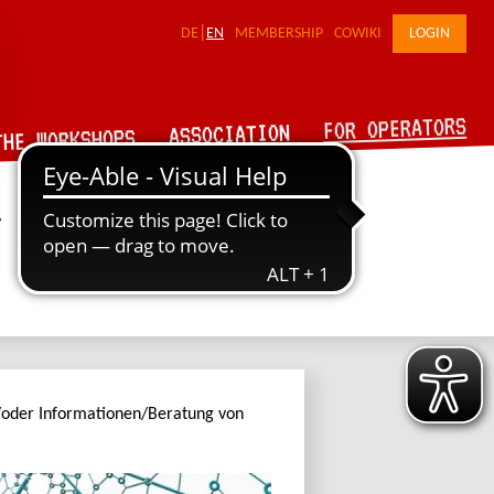
DE
EN
MEMBERSHIP
COWIKI
LOGIN
FOR OPERATORS
ASSOCIATION
THE WORKSHOPS
e
d/oder Informationen/Beratung von