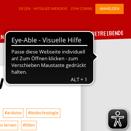
DE
EN
MITGLIED WERDEN!
ZUM COWIKI
ANMELDEN
FÜR WERKSTATTBETREIBENDE
DER VERBUND
EN
n
#arduino
#biotechnologie
es lernen
#löten