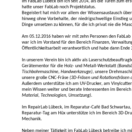
Im FabLab Lübeck bin ich seit 2014, als die Türen zum e
hatte unser FabLab noch Projektstatus.
Begeistert hat mich vor allem der Wissensaustausch über 
hinweg ohne Vorbehalte, der niedrigschwellige Einstieg un
Dinge umsetzen zu können, für die ich privat nie die Mas
Am 05.12.2016 haben wir mit zehn Personen den FabLab L
war ich im Vorstand für den Bereich Finanzen, Verwaltung
Öffentlichkeitsarbeit verantwortlich und habe dann End
In unserem Verein bin ich aktiv als Laserschutzbeauftragt
Gerätementor für die Holz- und Metall-Werkstatt
(Bandsä
Tischbohrmaschine, Handwerkzeuge)
, unsere Drehmasch
unsere große CNC-Fräse
(3D-Fräsen und Rotationsfräsen 
Außerdem unterstütze ich am UV-Drucker, am Vinylcutte
mein Wissen weiter und berate Interessenten im Bereic
Material, Technologien, Umsetzung)
.
Im RepairLab Lübeck, im Reparatur-Café Bad Schwartau,
Reparatur-Tag am Hüx unterstütze ich im Bereich 3D-Dru
Mechanik.
Neben meiner Tätigkeit im FabLab Lübeck betreibe ich mi