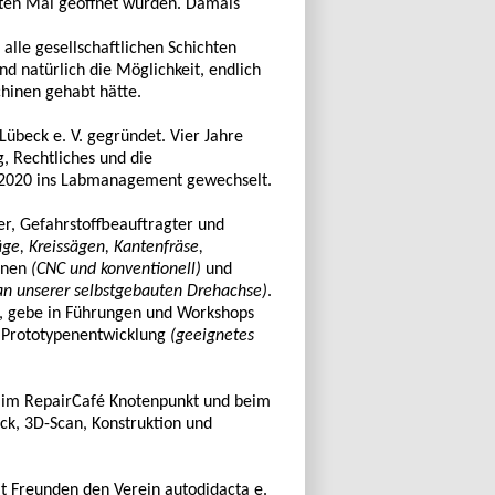
rsten Mal geöffnet wurden. Damals
alle gesellschaftlichen Schichten
d natürlich die Möglichkeit, endlich
chinen gehabt hätte.
übeck e. V. gegründet. Vier Jahre
, Rechtliches und die
e 2020 ins Labmanagement gewechselt.
er, Gefahrstoffbeauftragter und
ge, Kreissägen, Kantenfräse,
inen
(CNC und konventionell)
und
an unserer selbstgebauten Drehachse)
.
r, gebe in Führungen und Workshops
h Prototypenentwicklung
(geeignetes
 im RepairCafé Knotenpunkt und beim
ck, 3D-Scan, Konstruktion und
t Freunden den Verein autodidacta e.