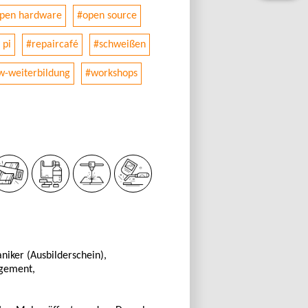
pen hardware
#open source
 pi
#repaircafé
#schweißen
w-weiterbildung
#workshops
iker (Ausbilderschein),
gement,