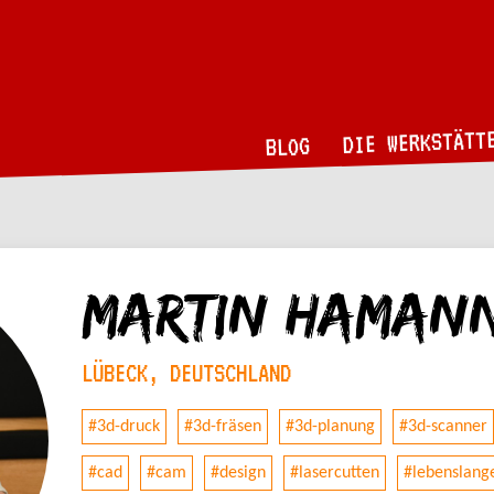
DIE WERKSTÄTT
BLOG
Martin Haman
LÜBECK, DEUTSCHLAND
#3d-druck
#3d-fräsen
#3d-planung
#3d-scanner
#cad
#cam
#design
#lasercutten
#lebenslang