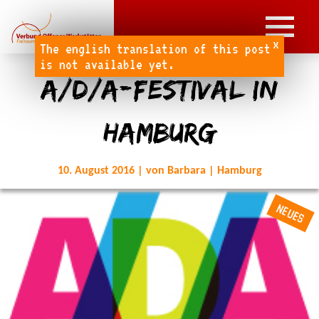
x
The english translation of this post
is not available yet.
A/D/A-Festival in
Hamburg
10. August 2016 | von Barbara | Hamburg
NEUES