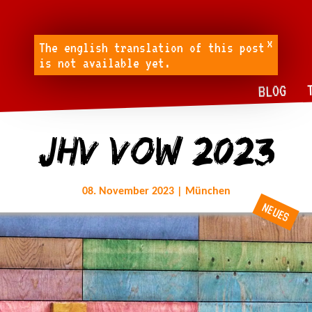
x
The english translation of this post
is not available yet.
BLOG
JHV VOW 2023
08. November 2023 | München
NEUES