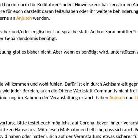
d barrierearm für Rollifahrer*innen. Hinweise zur barrierearmen Anr
re für euch darstellt daran teilzuhaben oder ihr weitere behinderun
gerne an
Anjusch
wenden.
scher und/oder englischer Lautsprache statt. Ad hoc-Sprachmittler*in
der Gebärdendolmis benötigt.
ung gibt es bisher nicht. Aber wenn es benötigt wird, unterstützen 
lle willkommen und wohl fühlen. Dafür ist ein durch Achtsamkeit gep
s wie jeder Bereich, auch die Offene Werkstatt-Community nicht frei 
minierung im Rahmen der Veranstaltung erfahrt, haben
Anjusch
und
L
ortung. Bitte testet euch möglichst auf Corona, bevor ihr zur Verans
itte zu Hause aus. Mit diesen Maßnahmen helft ihr, dass sich auch P
vid haben oder hatten), sich auf der Veranstaltung etwas sicherer fü