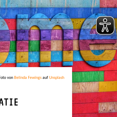
Foto von
Belinda Fewings
auf
Unsplash
ATIE