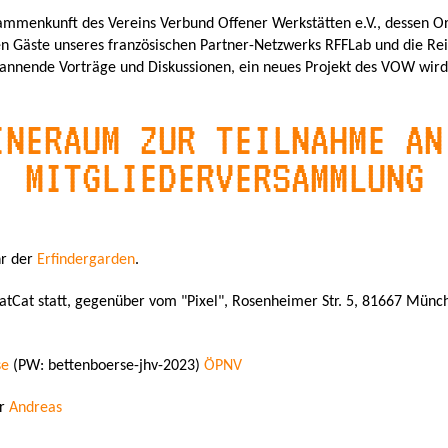
sammenkunft des Vereins Verbund Offener Werkstätten e.V., dessen Org
 Gäste unseres französischen Partner-Netzwerks RFFLab und die Re
nnende Vorträge und Diskussionen, ein neues Projekt des VOW wird 
INERAUM ZUR TEILNAHME AN
MITGLIEDERVERSAMMLUNG
hr der
Erfindergarden
.
atCat statt, gegenüber vom "Pixel", Rosenheimer Str. 5, 81667 Münch
se
(PW: bettenboerse-jhv-2023)
ÖPNV
r
Andreas