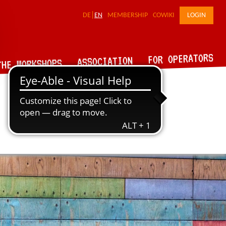
DE
EN
MEMBERSHIP
COWIKI
LOGIN
FOR OPERATORS
ASSOCIATION
THE WORKSHOPS