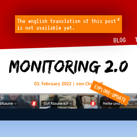
x
The english translation of this post
is not available yet.
BLOG
Monitoring 2.0
03. February 2022 | von Christoff
EXPLORE-UPDATE