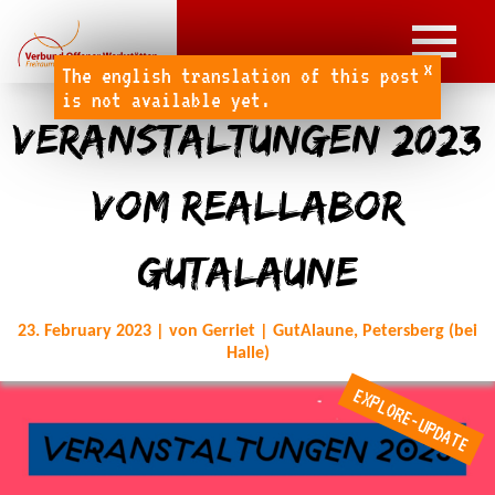
x
The english translation of this post
is not available yet.
Veranstaltungen 2023
vom Reallabor
GutAlaune
23. February 2023 | von Gerriet | GutAlaune, Petersberg (bei
Halle)
EXPLORE-UPDATE