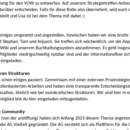
lanung für den VOW zu entwerfen. Auf unserem Strategietreffen Anf
rüber entscheiden. Falls ihr diese Rolle also übernehmt, seid euch s
tellt und Lisa ist bei dem Thema mit dabei :)
einiges umgesetzt und angestoßen. Inzwischen haben wir eine breite P
rt Stephan, Tom und Anjusch. Sie treffen sich wöchentlich, um die 
oWiki und unserem Buchhaltungssystem abzustimmen. Es geht insgesa
Mitglieder niedrigschwellig nutzbar sind und der Informationsflow siche
h eingeladen.
eren Strukturen
en schon einiges passiert. Gemeinsam mit einer externen Prozessbegle
rollenbasierten Arbeiten und haben eine transparente Entscheidungss
isation, ähnlich wie bei soziokratischen Strukturen. Wir sind hier in 
tglied bist du hier eingeladen mitzugestalten.
att Community
 (von der anstiftung) haben sich Anfang 2023 diesem Thema angenom
 die AG Vielfalt gegründet. Die AG versteht sich als Plattform für di