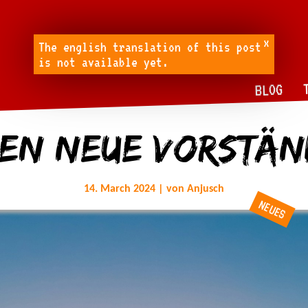
x
The english translation of this post
is not available yet.
BLOG
hen neue Vorstän
14. March 2024 | von Anjusch
NEUES