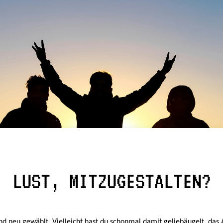
LUST, MITZUGESTALTEN?
 neu gewählt. Vielleicht hast du schonmal damit geliebäugelt, das