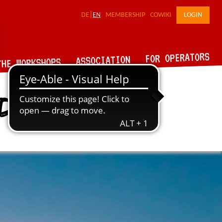
DE
EN
MEMBERSHIP
COWIKI
LOGIN
FOR OPERATORS
ASSOCIATION
THE WORKSHOPS
d*innen!