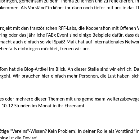
bringen, gemeinsam zu dem Thema zu lernen und zu reflektieren. Ihr 
kommen. Als Vorständ*in könnt ihr dann noch tiefer mit uns in das T
ojekt mit den französischen RFF-Labs, die Kooperation mit Offenen
ring oder das jährliche FABx Event sind einige Beispiele dafür, dass
acht auch einfach so viel Spaß! Maik hat auf internationales Networ
benfalls einbringen möchtet, freuen wir uns.
om hat die Blog-Artikel im Blick. An dieser Stelle sind wir ehrlich: D
geht. Wir brauchen hier einfach mehr Personen, die Lust haben, sich
eines oder mehrere dieser Themen mit uns gemeinsam weiterzubeweg
a. 10-12 Stunden im Monat in ihr Ehrenamt.
ötige "Vereins"-Wissen? Kein Problem! In deiner Rolle als Vorständ*
ing ist die Devise!