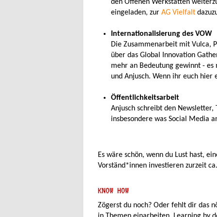
den Offenen Werkstätten weiterzu
eingeladen, zur
AG Vielfalt
dazuzu
Internationalisierung des VOW
Die Zusammenarbeit mit Vulca, Pr
über das Global Innovation Gathe
mehr an Bedeutung gewinnt - es m
und Anjusch. Wenn ihr euch hier e
Öffentlichkeitsarbeit
Anjusch schreibt den Newsletter, T
insbesondere was Social Media an
Es wäre schön, wenn du Lust hast, 
Vorständ*innen investieren zurzeit c
KNOW HOW
Zögerst du noch? Oder fehlt dir das n
in Themen einarbeiten. Learning by do