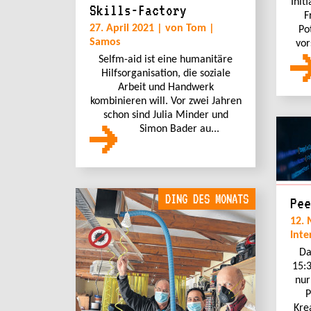
Init
Skills-Factory
F
27. April 2021 | von Tom |
Po
Samos
vor
Selfm-aid ist eine humanitäre
Hilfsorganisation, die soziale
Arbeit und Handwerk
kombinieren will. Vor zwei Jahren
schon sind Julia Minder und
Simon Bader au...
DING DES MONATS
Pee
12. 
Inte
Da
15:3
nur
P
Kre