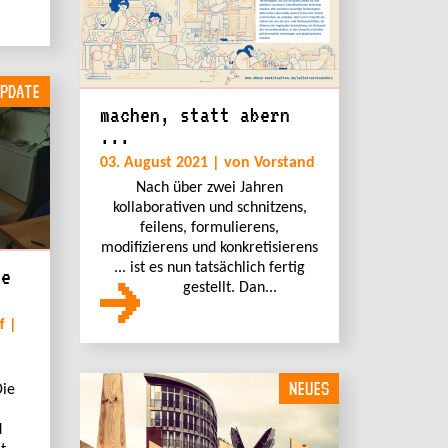
PDATE
machen, statt abern
...
03. August 2021 | von Vorstand
Nach über zwei Jahren
kollaborativen und schnitzens,
feilens, formulierens,
modifizierens und konkretisierens
... ist es nun tatsächlich fertig
ue
gestellt. Dan...
d
f |
NEUES
Die
d