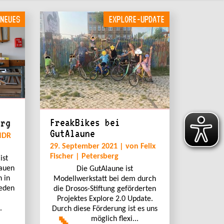
NEUES
EXPLORE-UPDATE
FreakBikes bei
erg
GutAlaune
NDR
29. September 2021 | von Felix
Fischer | Petersberg
ist
rauen
Die GutAlaune ist
h in
Modellwerkstatt bei dem durch
eden
die Drosos-Stiftung geförderten
Projektes Explore 2.0 Update.
.
Durch diese Förderung ist es uns
möglich flexi...