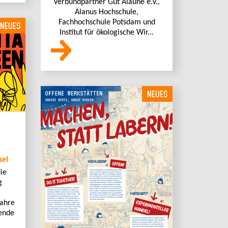
Verbundpartner Gut Alaune e.V.,
Alanus Hochschule,
Fachhochschule Potsdam und
NEUES
Institut für ökologische Wir...
NEUES
sel
ie
g
Jahre
sende