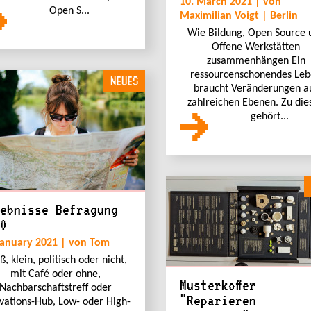
10. March 2021 | von
Open S...
Maximilian Voigt | Berlin
Wie Bildung, Open Source 
Offene Werkstätten
zusammenhängen Ein
ressourcenschonendes Le
NEUES
braucht Veränderungen a
zahlreichen Ebenen. Zu die
gehört...
ebnisse Befragung
0
January 2021 | von Tom
ß, klein, politisch oder nicht,
mit Café oder ohne,
Musterkoffer
Nachbarschaftstreff oder
"Reparieren
vations-Hub, Low- oder High-