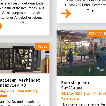
Finanzen befindet sich sei
arieren verbindet dem Ende
01.Mai 2021 hier: Postadre
 Zeit für erste Resümees. Aus
Mitgl...
r Vernetzungsarbeit hat sich
n schönes Angebot ergeben,
da...
EXPLORE-U
NEUES
arieren verbindet
Workshop bei
nterview #3
GutAlaune
May 2021 | von Astrid |
13. May 2021 | von Christof
sdam
Petersberg
er bist Du und in welcher
Das gegenseitige kennenle