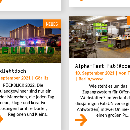
NEUES
Alpha-Test Fab:Acc
dlebtdoch
10. September 2021 | von T
September 2021 | Görlitz
| Berlin/www
RÜCKBLICK 2022: Die
Wie steht es um das
ulandgewinner sind nur ein
Zugangssystem für Offen
 der Menschen, die jeden Tag
Werkstätten? Im Vorlauf d
neue, kluge und kreative
diesjährigen Fab:UNIverse gi
Lösungen für ihre Dörfer,
Antwort(en) in zwei Online-
Regionen und Kleins...
einen großen Pr...