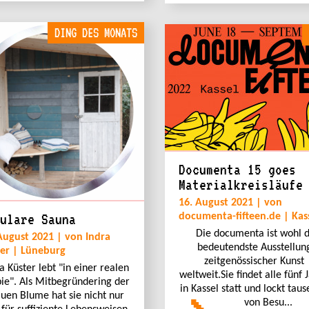
DING DES MONATS
Documenta 15 goes
Materialkreisläufe
16. August 2021 | von
ulare Sauna
documenta-fifteen.de | Kas
Die documenta ist wohl d
August 2021 | von Indra
bedeutendste Ausstellun
er | Lüneburg
zeitgenössischer Kunst
a Küster lebt "in einer realen
weltweit.Sie findet alle fünf 
ie". Als Mitbegründering der
in Kassel statt und lockt tau
uen Blume hat sie nicht nur
von Besu...