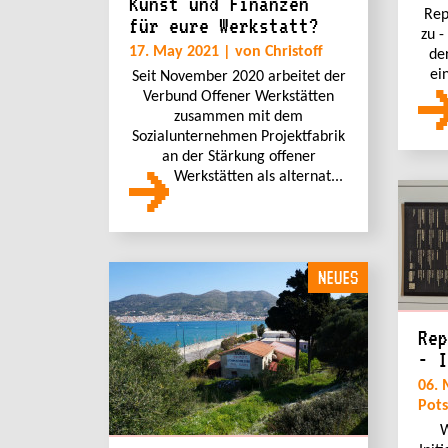
Kunst und Finanzen
Rep
für eure Werkstatt?
zu -
17. May 2021 | von Christoff
de
ei
Seit November 2020 arbeitet der
Verbund Offener Werkstätten
zusammen mit dem
Sozialunternehmen Projektfabrik
an der Stärkung offener
Werkstätten als alternat...
NEUES
Rep
- I
06. 
Pot
W