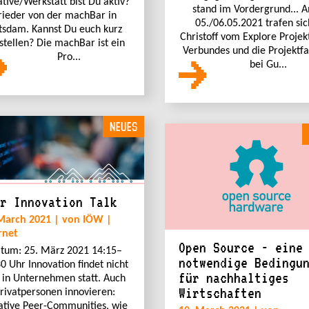
iative/Werkstatt bist Du aktiv?
stand im Vordergrund... 
rieder von der machBar in
05./06.05.2021 trafen sic
tsdam. Kannst Du euch kurz
Christoff vom Explore Projek
stellen? Die machBar ist ein
Verbundes und die Projektfa
Pro...
bei Gu...
NEUES
r Innovation Talk
March 2021 | von IÖW |
rnet
Open Source - eine
tum: 25. März 2021 14:15–
notwendige Bedingu
0 Uhr Innovation findet nicht
für nachhaltiges
 in Unternehmen statt. Auch
Wirtschaften
rivatpersonen innovieren:
ative Peer-Communities, wie