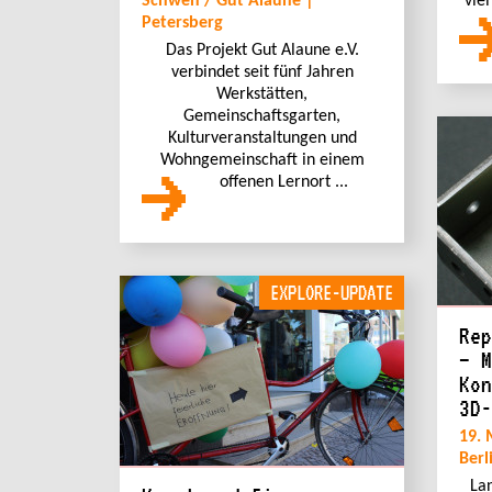
Schwen / Gut Alaune |
viel
Petersberg
Das Projekt Gut Alaune e.V.
verbindet seit fünf Jahren
Werkstätten,
Gemeinschaftsgarten,
Kulturveranstaltungen und
Wohngemeinschaft in einem
offenen Lernort ...
EXPLORE-UPDATE
Rep
– M
Kon
3D-
19. 
Berl
Lan