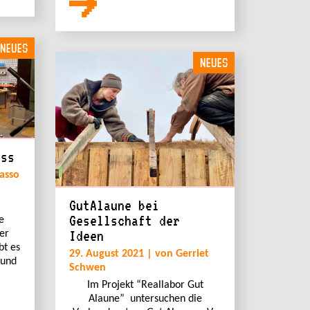
NEUES
NEUES
ess
asso
GutAlaune bei
Gesellschaft der
e
Ideen
er
bt es
29. August 2021 | von Gerriet
 und
Schwen
Im Projekt “Reallabor Gut
Alaune” untersuchen die