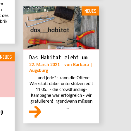
Am
h
NEUES
t des
brik
NEUES
Das Habitat zieht um
22. March 2021 | von Barbara |
Augsburg
... und jede*r kann die Offene
Werkstatt dabei unterstützen edit
11.05.: - die crowdfunding-
Kampagne war erfolgreich - wir
gratulieren! Irgendwann müssen
...
ng