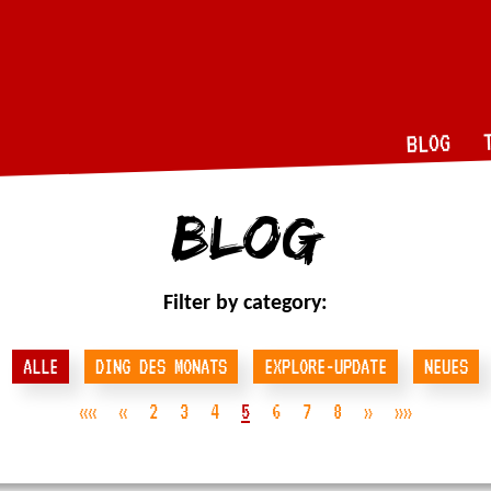
BLOG
Blog
Filter by category:
ALLE
DING DES MONATS
EXPLORE-UPDATE
NEUES
««
«
2
3
4
5
6
7
8
»
»»