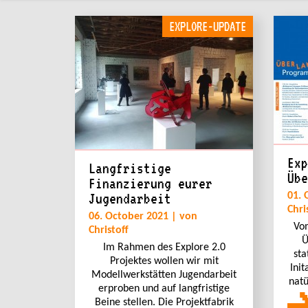
EXPLORE-UPDATE
Exp
Langfristige
Übe
Finanzierung eurer
Jugendarbeit
01. 
Chri
06. October 2021 | von
Vom
Christoff
Ü
Im Rahmen des Explore 2.0
sta
Projektes wollen wir mit
Init
Modellwerkstätten Jugendarbeit
natü
erproben und auf langfristige
Beine stellen. Die Projektfabrik