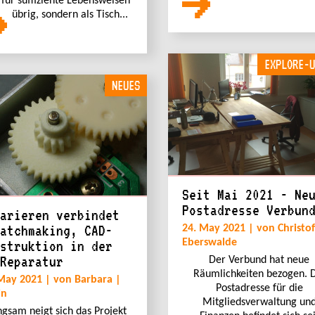
 für suffiziente Lebensweisen
übrig, sondern als Tisch...
EXPLORE-U
NEUES
Seit Mai 2021 - Ne
Postadresse Verbun
arieren verbindet
atchmaking, CAD-
24. May 2021 | von Christof
Eberswalde
struktion in der
Reparatur
Der Verbund hat neue
Räumlichkeiten bezogen. 
May 2021 | von Barbara |
Postadresse für die
in
Mitgliedsverwaltung un
gsam neigt sich das Projekt