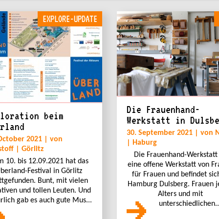
EXPLORE-UPDATE
Die Frauenhand-
loration beim
Werkstatt in Dulsb
rland
30. September 2021 | von 
October 2021 | von
| Haburg
stoff | Görlitz
Die Frauenhand-Werkstatt 
 10. bis 12.09.2021 hat das
eine offene Werkstatt von F
berland-Festival in Görlitz
für Frauen und befindet sic
ttgefunden. Bunt, mit vielen
Hamburg Dulsberg. Frauen j
ativen und tollen Leuten. Und
Alters und mit
rlich gab es auch gute Mus...
unterschiedlichen..