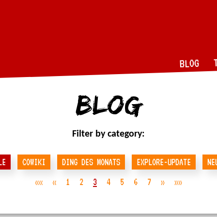
BLOG
Blog
Filter by category:
LE
COWIKI
DING DES MONATS
EXPLORE-UPDATE
NE
««
«
1
2
3
4
5
6
7
»
»»