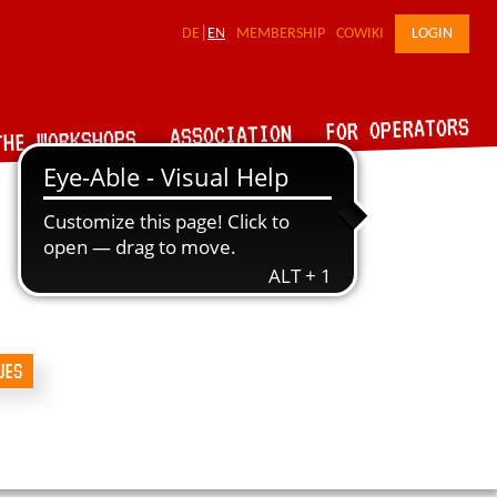
DE
EN
MEMBERSHIP
COWIKI
LOGIN
FOR OPERATORS
ASSOCIATION
THE WORKSHOPS
UES