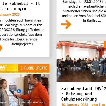
Samstag, den 28.01.2023 tr
 to Fabmobil - It
sich die hauptamtlichen
tains magic
Mitarbeiter*innen und die a
January 2023
und neuen Vorstände bei SO
r möchten euch hiermit ein
in Berlin. ...
ar Learnings aus dem durch
DROSOS Stiftung geförderten
operationsprojekt (aus dem
Fonds für übergreifende
Kleinprojekte)...
EXPLORE-UPDATE
Zwischenstand JHV'
- Satzung und
Gebührenordnung
10. January 2023 | von Lisa