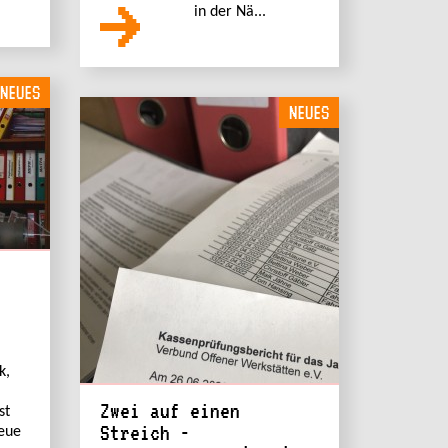
in der Nä...
NEUES
NEUES
k,
Zwei auf einen
st
Streich -
eue