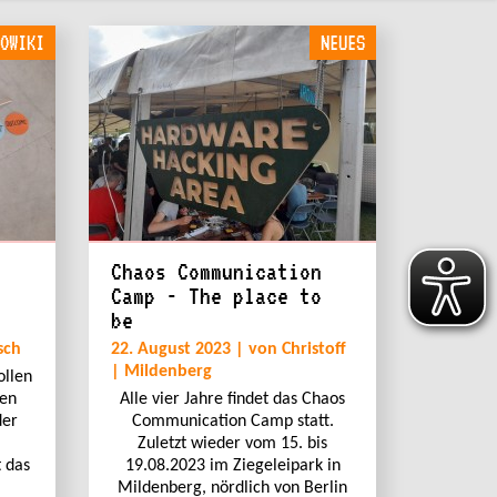
OWIKI
NEUES
Chaos Communication
Camp - The place to
be
sch
22. August 2023 | von Christoff
| Mildenberg
ollen
nen
Alle vier Jahre findet das Chaos
der
Communication Camp statt.
Zuletzt wieder vom 15. bis
 das
19.08.2023 im Ziegeleipark in
Mildenberg, nördlich von Berlin