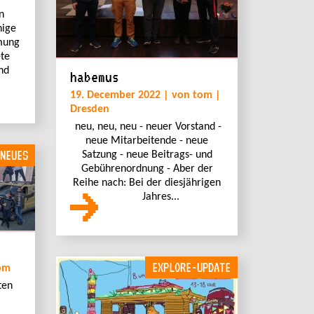
n
nige
mung
ete
nd
habemus
19. December 2022 | von tom |
Dresden
neu, neu, neu - neuer Vorstand -
neue Mitarbeitende - neue
NEUES
Satzung - neue Beitrags- und
Gebührenordnung - Aber der
Reihe nach: Bei der diesjährigen
Jahres...
EXPLORE-UPDATE
om
ten