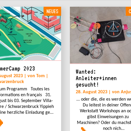
NEUES
C
merCamp 2023
Wanted:
August 2023 | von Tom |
Anleiter*innen
warzenbruck
gesucht!
um Programm Toutes les
28. August 2023 | von Anju
formations en français 31.
... oder die, die es werden w
ust bis 03. September Villa-
Du leitest in deiner Offe
ire / Schwarzenbruck Yippieh
Werkstatt Workshops an o
 eine herzliche Einladung ge...
gibst Einweisungen zu
Maschinen? Oder du machst
noch nich...