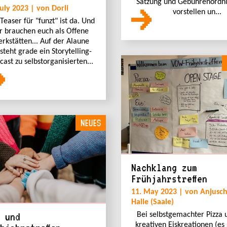
Satzung und Gebührenordn
July 2023 | von Dorli
vorstellen un...
Teaser für "funzt" ist da. Und
r brauchen euch als Offene
rkstätten... Auf der Alaune
steht grade ein Storytelling-
cast zu selbstorganisierten...
NEUES
Nachklang zum
Frühjahrstreffen
11. May 2023 | von Anjusch
Halle (Saale)
 und
Bei selbstgemachter Pizza 
kreativen Eiskreationen (es