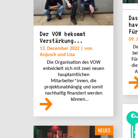
Das
hav
Für
Der VOW bekommt
Verstärkung...
09. 
De
13. December 2022 | von
be
Anjusch und Lisa
Für
Die Organisation des VOW
die
entwickelt sich mit zwei neuen
A
hauptamtlichen
Mitarbeiter*innen, die
projektunabhängig und somit
nachhaltig finanziert werden
können...
NEUES