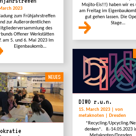
hjahrstreffen
Mojito-Eis!!!) haben wir es
March 2023
am Freitag im Eigenbaukomb
ladung zum Frühjahrstreffen
gut gehen lassen. Die Op
nd zur Außerordentlichen
Stage...
itgliederversammlung des
rbunds Offener Werkstätten
V. am 5. und 6. Mai 2023 Im
Eigenbaukomb...
NEUES
DIWO r.u.n.
15. March 2023 | von
metaknoten | Dresden
*Recycling/Upcycling/Ne
denken*. 8.-14.05.2023 
okratie
Metaknoten/Dresden