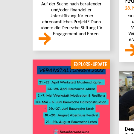
Frü
Auf der Suche nach beratender
28. 
und/oder finanzieller
Ein
Unterstützung für euer
u
ehrenamtliches Projekt? Dann
M
könnte die Deutsche Stiftung für
Ve
Engagement und Ehren...
e.
EXPLORE-UPDATE
Dem