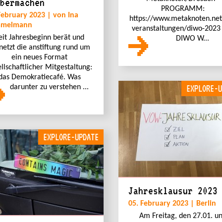
bermachen
PROGRAMM:
February 2023 | von Ina
https://www.metaknoten.net
melmann
veranstaltungen/diwo-2023
eit Jahresbeginn berät und
DIWO W...
netzt die anstiftung rund um
ein neues Format
llschaftlicher Mitgestaltung:
das Demokratiecafé. Was
darunter zu verstehen ...
EXPLORE-U
EXPLORE-UPDATE
Jahresklausur 2023
05. February 2023 | Berlin
Am Freitag, den 27.01. u