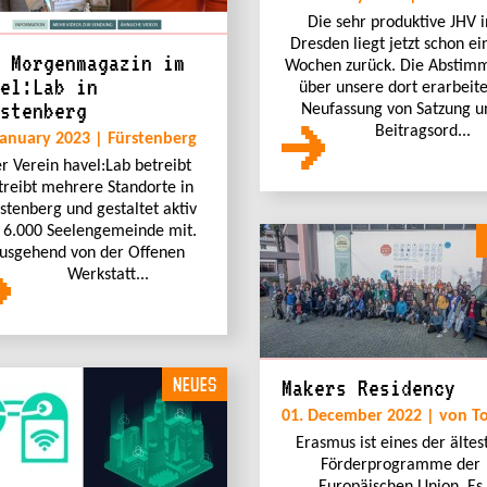
Die sehr produktive JHV i
Dresden liegt jetzt schon ei
 Morgenmagazin im
Wochen zurück. Die Abstim
el:Lab in
über unsere dort erarbeit
stenberg
Neufassung von Satzung u
Beitragsord...
January 2023 | Fürstenberg
r Verein havel:Lab betreibt
treibt mehrere Standorte in
stenberg und gestaltet aktiv
 6.000 Seelengemeinde mit.
usgehend von der Offenen
Werkstatt...
NEUES
Makers Residency
01. December 2022 | von T
Erasmus ist eines der ältes
Förderprogramme der